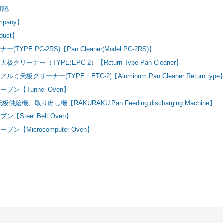
確認
pany】
uct】
TYPE:PC-2RS)【Pan Cleaner(Model:PC-2RS)】
クリーナー（TYPE:EPC-2）【Return Type Pan Cleaner】
ミ天板クリーナー(TYPE：ETC-2)【Aluminum Pan Cleaner Return type
ブン【Tunnel Oven】
供給機、取り出し機【RAKURAKU Pan Feeding,discharging Machine】
【Steel Belt Oven】
ン【Microcomputer Oven】