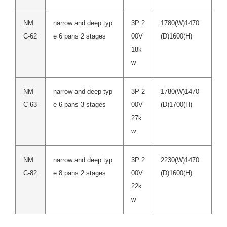
NM
narrow and deep typ
3P 2
1780(W)1470
C-62
e 6 pans 2 stages
00V
(D)1600(H)
18k
w
NM
narrow and deep typ
3P 2
1780(W)1470
C-63
e 6 pans 3 stages
00V
(D)1700(H)
27k
w
NM
narrow and deep typ
3P 2
2230(W)1470
C-82
e 8 pans 2 stages
00V
(D)1600(H)
22k
w