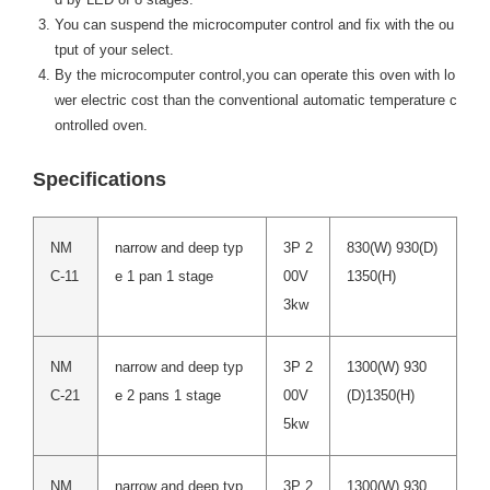
You can suspend the microcomputer control and fix with the ou
tput of your select.
By the microcomputer control,you can operate this oven with lo
wer electric cost than the conventional automatic temperature c
ontrolled oven.
Specifications
NM
narrow and deep typ
3P 2
830(W) 930(D)
C-11
e 1 pan 1 stage
00V
1350(H)
3kw
NM
narrow and deep typ
3P 2
1300(W) 930
C-21
e 2 pans 1 stage
00V
(D)1350(H)
5kw
NM
narrow and deep typ
3P 2
1300(W) 930