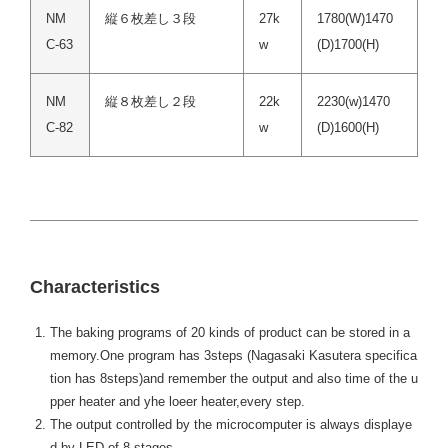
NM
縦６枚差し３段
27k
1780(W)1470
C-63
w
(D)1700(H)
NM
縦８枚差し２段
22k
2230(w)1470
C-82
w
(D)1600(H)
Characteristics
The baking programs of 20 kinds of product can be stored in a
memory.One program has 3steps (Nagasaki Kasutera specifica
tion has 8steps)and remember the output and also time of the u
pper heater and yhe loeer heater,every step.
The output controlled by the microcomputer is always displaye
d by LED of 8 stages.