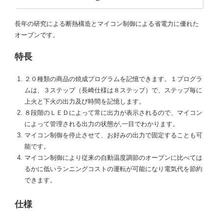
長年の研究による断熱構造とマイコン制御による省電力に優れた
オーブンです。
特長
２０種類の商品の焼成プログラムを記憶できます。１プログラ
ムは、３ステップ（長崎仕様は８ステップ）で、ステップ毎に
上火と下火の出力及び時間を記憶します。
８段階のＬＥＤによって常に出力が表示されるので、マイコン
によって管理される出力の状態が,一目でわかります。
マイコン制御を停止させて、お好みの出力で固定することも可
能です。
マイコン制御により従来の自動温度調節のオーブンに比べては
るかに低いランニングコストの運転が可能になり電気代を節約
できます。
仕様