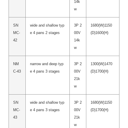
14k
w
SN
wide and shallow typ
3P 2
1680(W)1150
MC-
e 4 pans 2 stages
00V
(D)1600(H)
42
14k
w
NM
narrow and deep typ
3P 2
1300(W)1470
C-43
e 4 pans 3 stages
00V
(D)1700(H)
21k
w
SN
wide and shallow typ
3P 2
1680(W)1150
MC-
e 4 pans 3 stages
00V
(D)1700(H)
43
21k
w