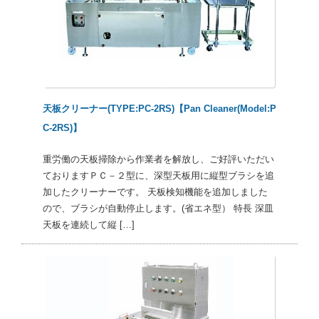
天板クリーナー(TYPE:PC-2RS)【Pan Cleaner(Model:P
C-2RS)】
重労働の天板掃除から作業者を解放し、ご好評いただい
ておりますＰＣ－２型に、深型天板用に縦型ブラシを追
加したクリーナーです。 天板検知機能を追加しました
ので、ブラシが自動停止します。(省エネ型） 特長 深皿
天板を連続して縦 […]