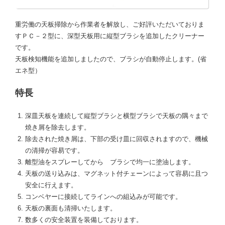
重労働の天板掃除から作業者を解放し、ご好評いただいておりま
すＰＣ－２型に、深型天板用に縦型ブラシを追加したクリーナー
です。
天板検知機能を追加しましたので、ブラシが自動停止します。(省
エネ型）
特長
深皿天板を連続して縦型ブラシと横型ブラシで天板の隅々まで
焼き屑を除去します。
除去された焼き屑は、下部の受け皿に回収されますので、機械
の清掃が容易です。
離型油をスプレーしてから ブラシで均一に塗油します。
天板の送り込みは、マグネット付チェーンによって容易に且つ
安全に行えます。
コンベヤーに接続してラインへの組込みが可能です。
天板の裏面も清掃いたします。
数多くの安全装置を装備しております。