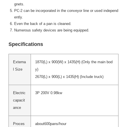
gnets.
PC-2 can be incorporated in the conveyor line or used independ
ently.
Even the back of a pan is cleaned.
Numerous safety devices are being equipped.
Specifications
Externa
1870(L) x 900(W) x 1435(H) (Only the main bod
l Size
y)
2670(L) x 900(L) x 1435(H) (Include truck)
Electric
3P 200V 0.98kw
capacit
ance
Proces
about600pans/hour