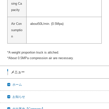
sing Ca
pacity
Air Con
about50L/min. (0.5Mpa)
sumptio
n
*A weight proportion truck is attched.
*About 0.5MPa compression air are necessary.
メニュー
ホーム
お知らせ
会社案内【Company】