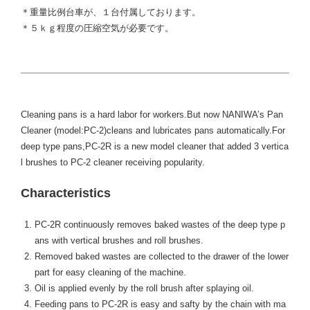
＊重量比例台車が、１台付属しております。
＊５ｋｇ程度の圧縮空気が必要です。
Cleaning pans is a hard labor for workers.But now NANIWA’s Pan
Cleaner (model:PC-2)cleans and lubricates pans automatically.For
deep type pans,PC-2R is a new model cleaner that added 3 vertica
l brushes to PC-2 cleaner receiving popularity.
Characteristics
PC-2R continuously removes baked wastes of the deep type p
ans with vertical brushes and roll brushes.
Removed baked wastes are collected to the drawer of the lower
part for easy cleaning of the machine.
Oil is applied evenly by the roll brush after splaying oil.
Feeding pans to PC-2R is easy and safty by the chain with ma