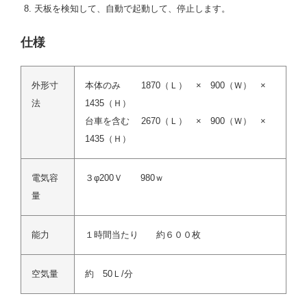
天板を検知して、自動で起動して、停止します。
仕様
外形寸
本体のみ 1870（Ｌ） × 900（Ｗ） ×
法
1435（Ｈ）
台車を含む 2670（Ｌ） × 900（Ｗ） ×
1435（Ｈ）
電気容
３φ200Ｖ 980ｗ
量
能力
１時間当たり 約６００枚
空気量
約 50Ｌ/分