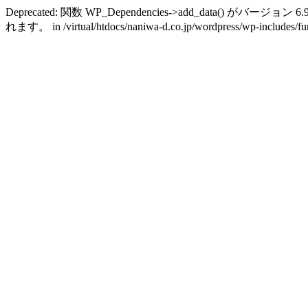
Deprecated: 関数 WP_Dependencies->add_data() がバージョン 6.
れます。 in /virtual/htdocs/naniwa-d.co.jp/wordpress/wp-includes/fun